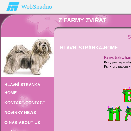
WebSnadno
Z FARMY ZVÍŘAT
S
HLAVNÍ STRÁNKA-HOME
Kšíry, traky, ha
Kširy pro papoušk
Kšíry pro papoušky
HLAVNÍ STRÁNKA-
HOME
KONTAKT-CONTACT
NOVINKY-NEWS
O NÁS-ABOUT US