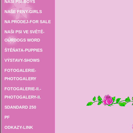
NAŠI PSI-BOYS
NAŠE FENY-GIRLS
NA PRODEJ-FOR SALE
NAŠI PSI VE SVĚTĚ-
OURDOGS WORD
ŠTĚŇATA-PUPPIES
VÝSTAVY-SHOWS
FOTOGALERIE-
PHOTOGALERY
FOTOGALERIE-II.-
PHOTOGALERY-II.
SDANDARD 250
PF
ODKAZY-LINK